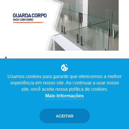
GUARDA CORPO DE INOX COM VIDRO
Ver Vídeo
Usamos cookies para garantir que oferecemos a melhor
experiência em nosso site. Ao continuar a usar nosso
Descrição
site, você aceita nossa política de cookies.
Mais Informações
ACEITAR