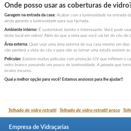
Onde posso usar as coberturas de vidro
Garagem na entrada da casa:
Acabar com a luminosidade na entrada da 
ainda garante a luminosidade para sua fachada.
Ambiente interno:
É sustentável, bonito e interessante. Você pode usar
deste local em vidros! Além do que a vista que você vai ter do céu de d
Área externa
: Quer usar uma área externa de sua casa mesmo em dias d
não perderá a vista do céu e para não se tornar uma estufa existem as 
Películas:
Existem muitas películas com proteção U.V que refletem o cal
vidro branco passando um pouco de luminosidade. A jateada que torna 
óculos escuros.
Qual a melhor opção para você? Estamos ansiosos para lhe ajudar!!
Telhado de vidro retratil
Telhado de vidro retratil preço
Tel
Empresa de Vidraçarias