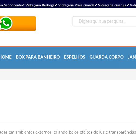
ão Vicente✔ Vidraçaria Bertioga✔ Vidraçaria Praia Grande✔ Vidraçaria Guarujá✔ Vidra
HOME
BOX PARA BANHEIRO
ESPELHOS
GUARDA CORPO
JAN
zadas em ambientes externos, criando belos efeitos de luz e transparências