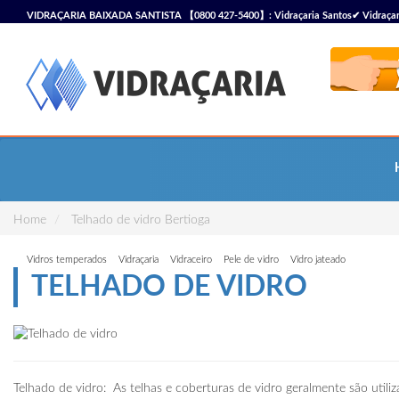
VIDRAÇARIA BAIXADA SANTISTA 【0800 427-5400】: Vidraçaria Santos✔ Vidraçaria S
Vidraçaria
Home
Telhado de vidro Bertioga
Vidros temperados
Vidraçaria
Vidraceiro
Pele de vidro
Vidro jateado
TELHADO DE VIDRO
Telhado de vidro: As telhas e coberturas de vidro geralmente são utili