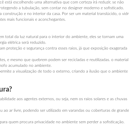
cê está escolhendo uma alternativa que com certeza irá reduzir, se não
otegendo a tubulação, sem contar no designer moderno e sofisticado.
onstrução e no interior da casa. Por ser um material translúcido, o vid
ntes mais funcionais e aconchegantes.
m total da luz natural para o interior do ambiente, eles se tornam uma
gia elétrica será reduzido.
m proteção e segurança contra esses raios, já que exposição exagerada
tes, e mesmo que quebrem podem ser recicladas e reutilizadas. o material
 mofo acumulado no ambiente.
ermite a visualização de todo o externo, criando a ilusão que o ambiente
ura?
abilidade aos agentes externos, ou seja, nem os raios solares e as chuvas
u ao ar livre, podendo ser utilizado em varandas ou coberturas de grande
 para quem procura privacidade no ambiente sem perder a sofisticação.