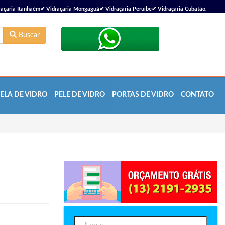
çaria Itanhaém✔ Vidraçaria Mongaguá✔ Vidraçaria Peruíbe✔ Vidraçaria Cubatão.
Buscar
ELA DE VIDRO
PELE DE VIDRO
PORTAS DE VIDRO
CONTATO