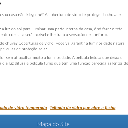
?
sua casa não é legal né? A cobertura de vidro te protege da chuva e
 a luz do sol para iluminar uma parte interna da casa, é só fazer o teto
entro de casa será incrível e lhe trará a sensação de conforto.
e chuva? Coberturas de vidro! Você vai garantir a luminosidade natural
películas de proteção solar.
or sem atrapalhar muito a luminosidade. A película leitosa que deixa o
o a luz difusa e película fumê que tem uma função parecida às lentes de
hado de vidro temperado
Telhado de vidro que abre e fecha
Mapa do Site