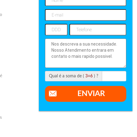
ro
 é
Qual é a soma de (
3+6
) ?
ENVIAR
s