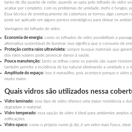
tanto de dia quanto de noite, quando se opta pelo telhado de vidro vo
acabar por completo, com os problemas de umidade, mofo e fungos, pr
Essa técnica de envidraçamento de cobertura se tornou algo comum na c
pode ser aplicado em alguns pontos estratégicos para deixar os ambie
Vantagens do telhado de vidro:
Economia de energia
:
como os telhados de vidro possibilitam a passage
alternativa sustentável de iluminar, isso significa que o consumo de ener
Proteção contra raios ultravioleta
:
sempre busque materiais que garanta
dos raios solares pode provocar danos à saúde.
Pouca manutenção
:
tanto as telhas como os painéis são super resisten
também permite a incidência de luz natural eliminando a umidade e o
Amplitude do espaço
:
Isso é maravilho, pois acontece porque o vidro p
muito maior.
Quais vidros são utilizados nessa cobert
Vidro laminado
:
esse tipo de vidro oferece uma maior resistência e dur
degradam o material.
Vidro temperado
:
essa opção de vidro é ideal para ambientes amplos o
edificações.
Vidro opaco
:
como o próprio nome já diz, é um vidro mais fosco, ideal