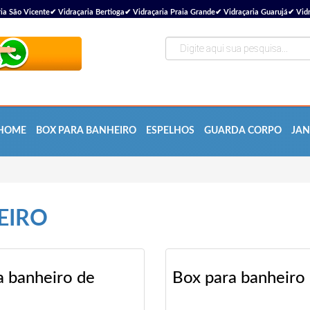
ão Vicente✔ Vidraçaria Bertioga✔ Vidraçaria Praia Grande✔ Vidraçaria Guarujá✔ Vidra
HOME
BOX PARA BANHEIRO
ESPELHOS
GUARDA CORPO
JAN
EIRO
a banheiro de
Box para banheiro 