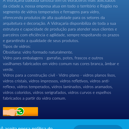
A Vidraçaria baixada santista tem os vidraceiros mais Solicitados
da cidade a, nossa empresa atua em todo o território e Região no
segmento de vidros temperados e ferragens para vidro,
oferecendo produtos de alta qualidade para os setores da
arquitetura e decoração. A Vidraçaria disponibiliza de toda a sua
estrutura e capacidade de produção para atender seus clientes e
parceiros com eficiência e agilidade, sempre respeitando os prazos
e garantindo a qualidade de seus produtos.
Tipos de vidros:
Obsidiana: vidro formado naturalmente.
Vidro para embalagens - garrafas, potes, frascos e outros
vasilhames fabricados em vidro comum nas cores branca, âmbar e
verde.
Vidros para a construção civil - Vidro plano - vidros planos lisos,
vidros cristais, vidros impressos, vidros refletivos, vidros anti-
reflexo, vidros temperados, vidros laminados, vidros aramados,
vidros coloridos, vidros serigrafados, vidros curvos e espelhos
fabricados a partir do vidro comum.
ê aceita nossa política de