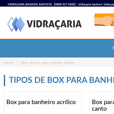
VIDRAÇARIA BAIXADA SANTISTA 【0800 427-5400】: Vidraçaria Santos✔ Vidraçaria S
Vidraçaria
Home
Tipos de box para banheiro Santos
TIPOS DE BOX PARA BANH
Box para banheiro acrílico
Box par
canto