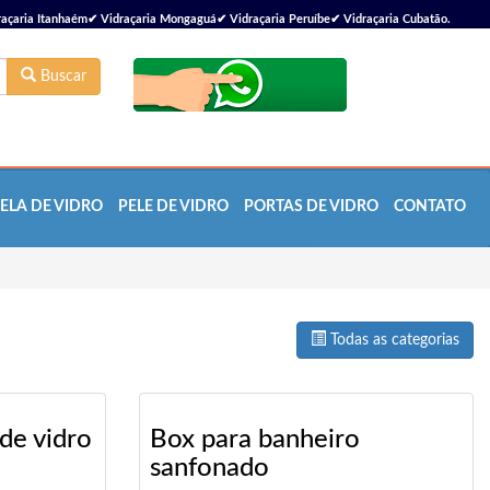
çaria Itanhaém✔ Vidraçaria Mongaguá✔ Vidraçaria Peruíbe✔ Vidraçaria Cubatão.
Buscar
ELA DE VIDRO
PELE DE VIDRO
PORTAS DE VIDRO
CONTATO
Todas as categorias
de vidro
Box para banheiro
sanfonado