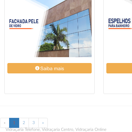
«
1
2
3
»
Vidraçaria Telefone, Vidraçaria Centro, Vidraçaria Online