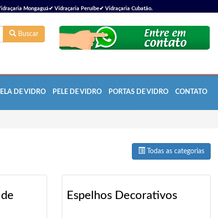
idraçaria Mongaguá✔ Vidraçaria Peruíbe✔ Vidraçaria Cubatão.
Buscar
ELA DE VIDRO
PELE DE VIDRO
PORTAS DE VIDRO
CONTATO
Todas as categorias
 de
Espelhos Decorativos