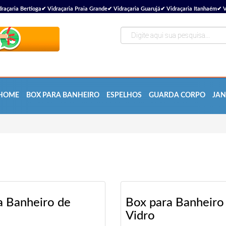
çaria Bertioga✔ Vidraçaria Praia Grande✔ Vidraçaria Guarujá✔ Vidraçaria Itanhaém✔ V
HOME
BOX PARA BANHEIRO
ESPELHOS
GUARDA CORPO
JAN
a Banheiro de
Box para Banheiro
Vidro