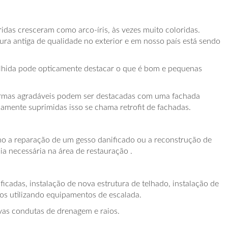
oridas cresceram como arco-íris, às vezes muito coloridas.
ra antiga de qualidade no exterior e em nosso país está sendo
hida pode opticamente destacar o que é bom e pequenas
formas agradáveis podem ser destacadas com uma fachada
amente suprimidas isso se chama retrofit de fachadas.
mo a reparação de um gesso danificado ou a reconstrução de
a necessária na área de restauração .
cadas, instalação de nova estrutura de telhado, instalação de
dos utilizando equipamentos de escalada.
vas condutas de drenagem e raios.