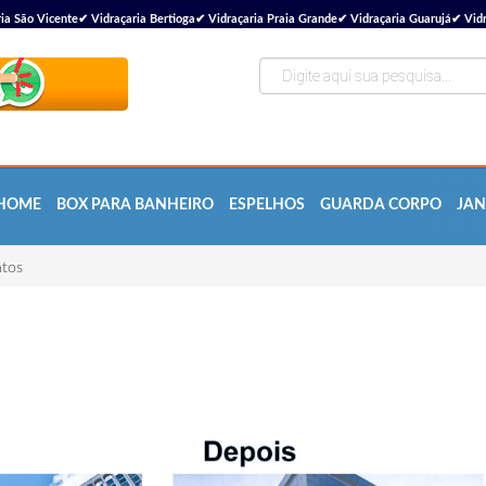
ão Vicente✔ Vidraçaria Bertioga✔ Vidraçaria Praia Grande✔ Vidraçaria Guarujá✔ Vidra
HOME
BOX PARA BANHEIRO
ESPELHOS
GUARDA CORPO
JAN
ntos