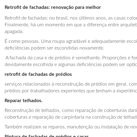
Retrofit de fachadas: renovação para melhor
Retrofit de fachadas: no brasil, nos últimos anos, as casas col
Finalmente, há um momento em que a diferença entre arquitetu
apagada.
É como pessoas. Uma roupa agradável e adequadamente escol
deficiências podem ser escondidas novamente.
A fachada da casa e de prédios é semelhante. Proporções e 
devidamente escolhida e algumas deficiências podem ser optic
retrofit de fachadas de prédios
serviços relacionados à reconstrução de prédios em geral, co
prédios por trabalhadores experientes que tenham a experiênci
Reparar telhados.
Reconstrução de telhados, como reparação de coberturas danifi
coberturas e reparação de carpintaria na construção de telha
Também realizam se reparos, manutenção ou instalação de no
Pintura de fachadas de prédios e casas.