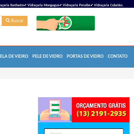
çaria Itanhaém✔ Vidraçaria Mongaguá✔ Vidraçaria Peruíbe✔ Vidraçaria Cubatão.
Buscar
ELA DE VIDRO
PELE DE VIDRO
PORTAS DE VIDRO
CONTATO