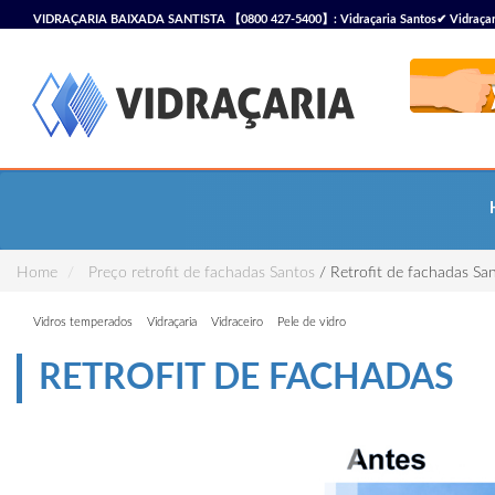
VIDRAÇARIA BAIXADA SANTISTA 【0800 427-5400】: Vidraçaria Santos✔ Vidraçaria S
Vidraçaria
Home
Preço retrofit de fachadas Santos
/ Retrofit de fachadas Sa
Vidros temperados
Vidraçaria
Vidraceiro
Pele de vidro
RETROFIT DE FACHADAS