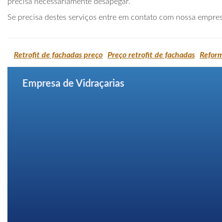
precisa necessariamente desapegar.
Se precisa destes serviços entre em contato com nossa empres
Retrofit de fachadas preço
Preço retrofit de fachadas
Reform
Empresa de Vidraçarias